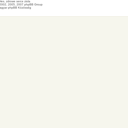
les
, zdrowe
serce
ziola
2002, 2005, 2007 phpBB Group
agyar phpBB Közösség