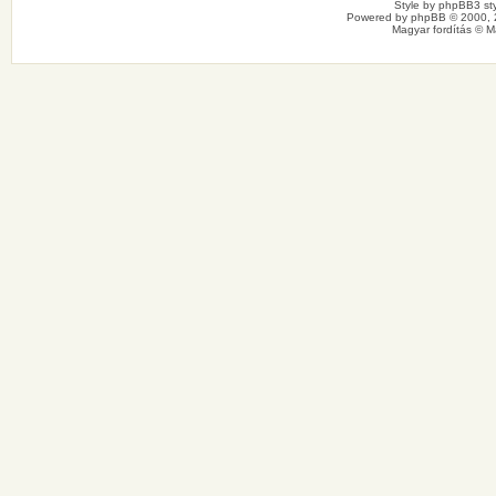
Style by
phpBB3 sty
Powered by
phpBB
© 2000, 
Magyar fordítás ©
M