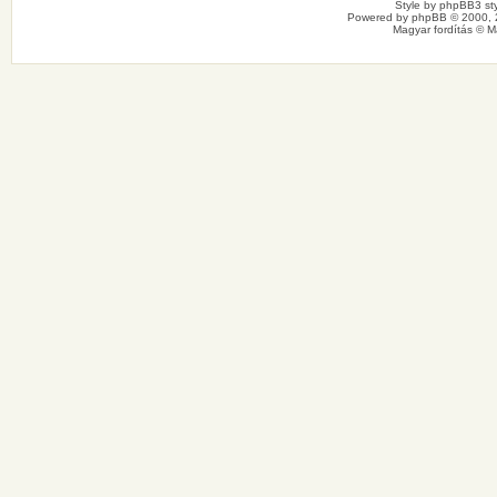
Style by
phpBB3 sty
Powered by
phpBB
© 2000, 
Magyar fordítás ©
M