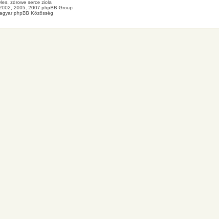
les
, zdrowe
serce
ziola
2002, 2005, 2007 phpBB Group
agyar phpBB Közösség