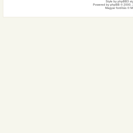
Style by
phpBB3 sty
Powered by
phpBB
© 2000, 
Magyar fordítás ©
M