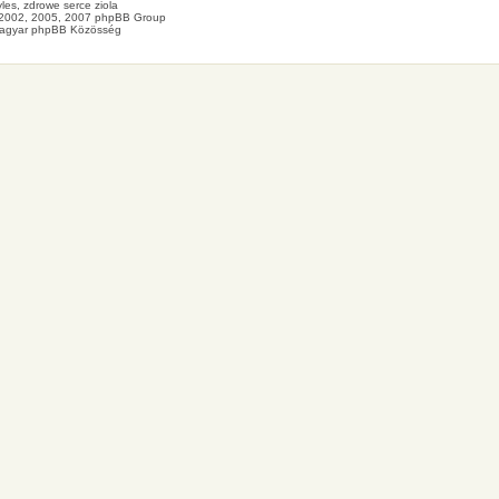
les
, zdrowe
serce
ziola
2002, 2005, 2007 phpBB Group
agyar phpBB Közösség