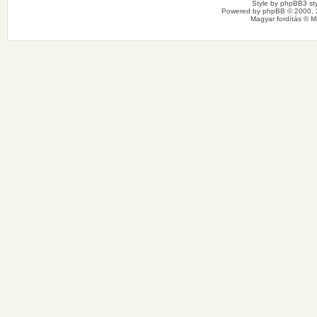
Style by
phpBB3 sty
Powered by
phpBB
© 2000, 
Magyar fordítás ©
M