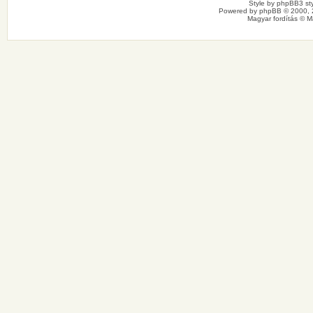
Style by
phpBB3 sty
Powered by
phpBB
© 2000, 
Magyar fordítás ©
M