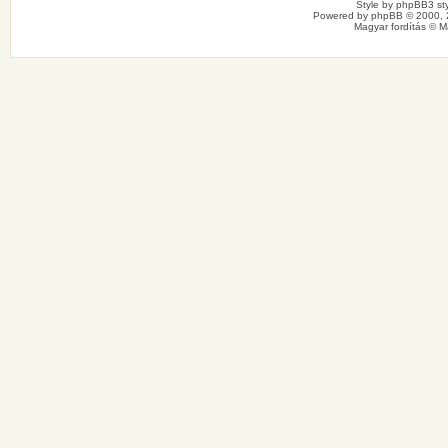
Style by
phpBB3 sty
Powered by
phpBB
© 2000, 
Magyar fordítás ©
M