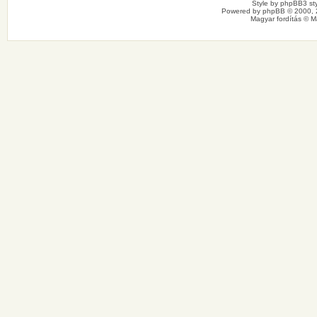
Style by
phpBB3 sty
Powered by
phpBB
© 2000, 
Magyar fordítás ©
M