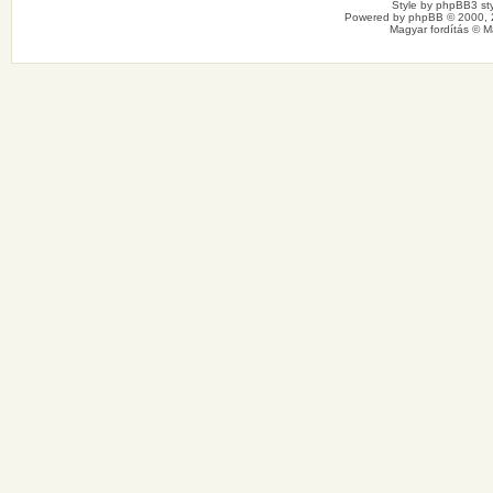
Style by
phpBB3 sty
Powered by
phpBB
© 2000, 
Magyar fordítás ©
M