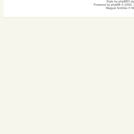
Style by
phpBB3 sty
Powered by
phpBB
© 2000, 
Magyar fordítás ©
M