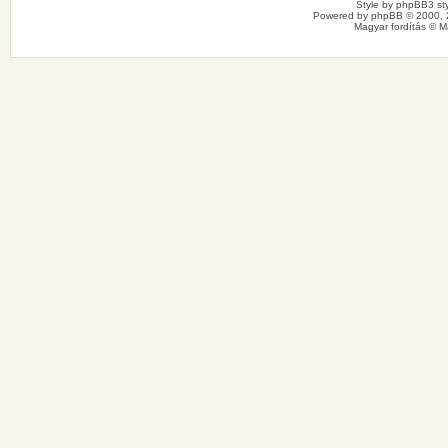
Style by
phpBB3 sty
Powered by
phpBB
© 2000, 
Magyar fordítás ©
M