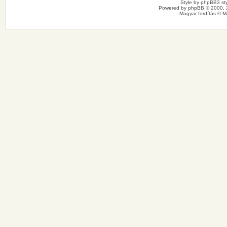
Style by
phpBB3 sty
Powered by
phpBB
© 2000, 
Magyar fordítás ©
M