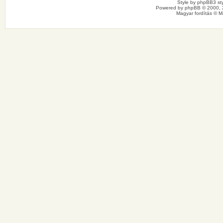
Style by
phpBB3 sty
Powered by
phpBB
© 2000, 
Magyar fordítás ©
M