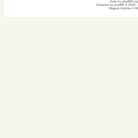
Style by
phpBB3 sty
Powered by
phpBB
© 2000, 
Magyar fordítás ©
M