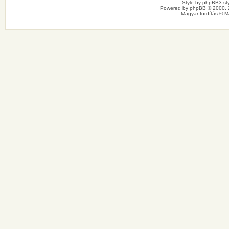
Style by
phpBB3 sty
Powered by
phpBB
© 2000, 
Magyar fordítás ©
M