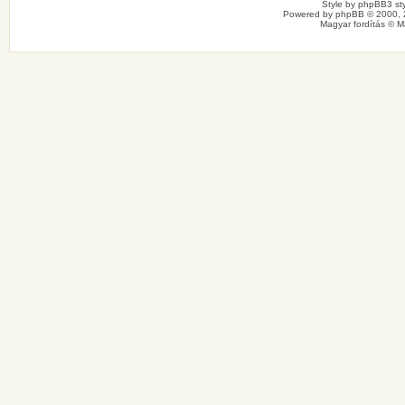
Style by
phpBB3 sty
Powered by
phpBB
© 2000, 
Magyar fordítás ©
M