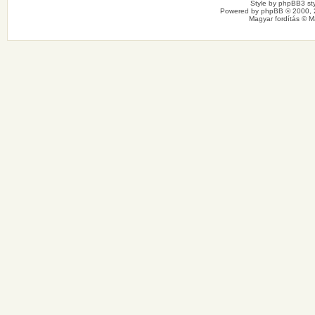
Style by
phpBB3 sty
Powered by
phpBB
© 2000, 
Magyar fordítás ©
M