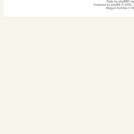
Style by
phpBB3 sty
Powered by
phpBB
© 2000, 
Magyar fordítás ©
M