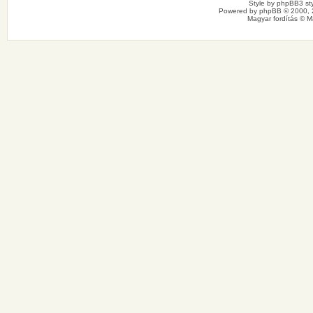
Style by
phpBB3 sty
Powered by
phpBB
© 2000, 
Magyar fordítás ©
M