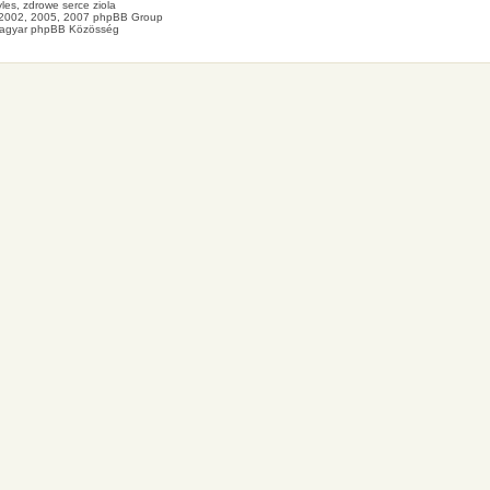
les
, zdrowe
serce
ziola
2002, 2005, 2007 phpBB Group
agyar phpBB Közösség