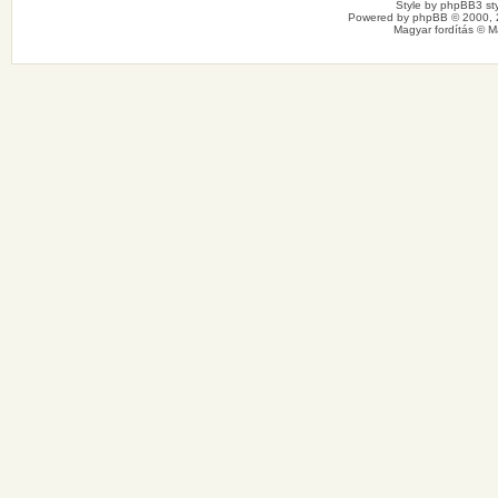
Style by
phpBB3 sty
Powered by
phpBB
© 2000, 
Magyar fordítás ©
M