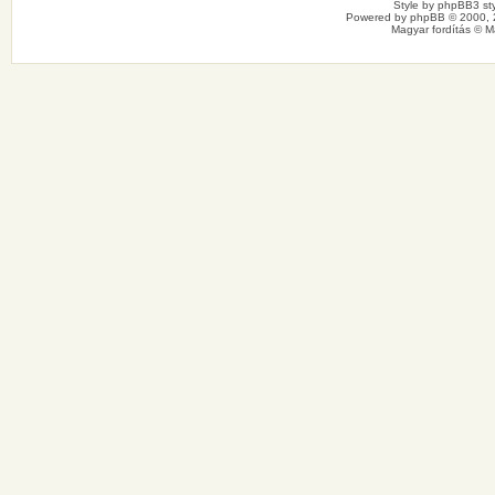
Style by
phpBB3 sty
Powered by
phpBB
© 2000, 
Magyar fordítás ©
M