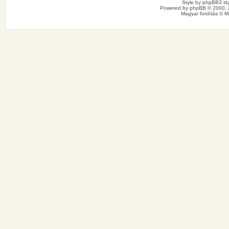
Style by
phpBB3 sty
Powered by
phpBB
© 2000, 
Magyar fordítás ©
M