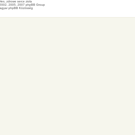
les
, zdrowe
serce
ziola
2002, 2005, 2007 phpBB Group
agyar phpBB Közösség