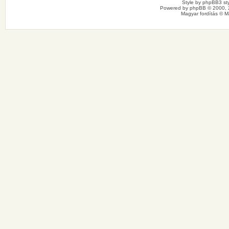
Style by
phpBB3 sty
Powered by
phpBB
© 2000, 
Magyar fordítás ©
M