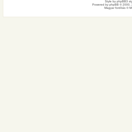
Style by
phpBB3 sty
Powered by
phpBB
© 2000, 
Magyar fordítás ©
M