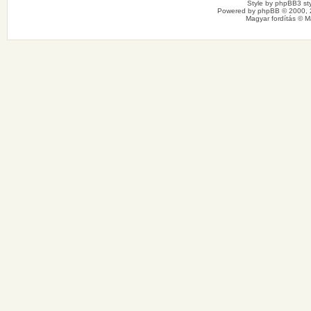
Style by
phpBB3 sty
Powered by
phpBB
© 2000, 
Magyar fordítás ©
M