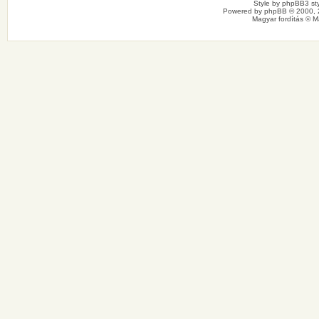
Style by
phpBB3 sty
Powered by
phpBB
© 2000, 
Magyar fordítás ©
M