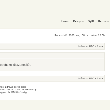
Home
Belépés
GyIK
Keresés
Pontos idő: 2026. aug. 08., szombat 12:59
Időzóna: UTC + 1 óra
étrehozni új azonosítót.
Időzóna: UTC + 1 óra
les
, zdrowe
serce
ziola
2002, 2005, 2007 phpBB Group
agyar phpBB Közösség