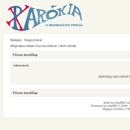
Belépés
Regisztráció
Megválaszolatlan hozzászólások
|
Aktív témák
Fórum kezdőlap
Információ
Jelenleg nem lehet l
Fórum kezdőlap
Style by
phpBB3 sty
Powered by
phpBB
© 2000, 
Magyar fordítás ©
M