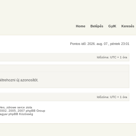
Home
Belépés
GyIK
Keresés
Pontos idő: 2026. aug. 07., péntek 23:01
Időzóna: UTC + 1 óra
étrehozni új azonosítót.
Időzóna: UTC + 1 óra
les
, zdrowe
serce
ziola
2002, 2005, 2007 phpBB Group
agyar phpBB Közösség