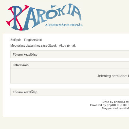
Belépés
Regisztráció
Megválaszolatlan hozzászólások
|
Aktív témák
Fórum kezdőlap
Információ
Jelenleg nem lehet l
Fórum kezdőlap
Style by
phpBB3 sty
Powered by
phpBB
© 2000, 
Magyar fordítás ©
M