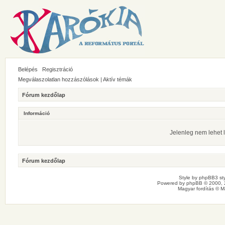
Belépés
Regisztráció
Megválaszolatlan hozzászólások
|
Aktív témák
Fórum kezdőlap
Információ
Jelenleg nem lehet l
Fórum kezdőlap
Style by
phpBB3 sty
Powered by
phpBB
© 2000, 
Magyar fordítás ©
M