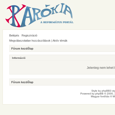
Belépés
Regisztráció
Megválaszolatlan hozzászólások
|
Aktív témák
Fórum kezdőlap
Információ
Jelenleg nem lehet l
Fórum kezdőlap
Style by
phpBB3 sty
Powered by
phpBB
© 2000, 
Magyar fordítás ©
M