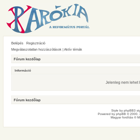
Belépés
Regisztráció
Megválaszolatlan hozzászólások
|
Aktív témák
Fórum kezdőlap
Információ
Jelenleg nem lehet l
Fórum kezdőlap
Style by
phpBB3 sty
Powered by
phpBB
© 2000, 
Magyar fordítás ©
M