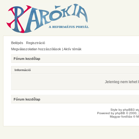
Belépés
Regisztráció
Megválaszolatlan hozzászólások
|
Aktív témák
Fórum kezdőlap
Információ
Jelenleg nem lehet l
Fórum kezdőlap
Style by
phpBB3 sty
Powered by
phpBB
© 2000, 
Magyar fordítás ©
M