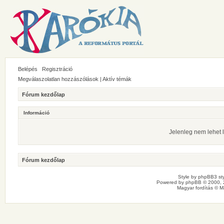
Belépés
Regisztráció
Megválaszolatlan hozzászólások
|
Aktív témák
Fórum kezdőlap
Információ
Jelenleg nem lehet l
Fórum kezdőlap
Style by
phpBB3 sty
Powered by
phpBB
© 2000, 
Magyar fordítás ©
M