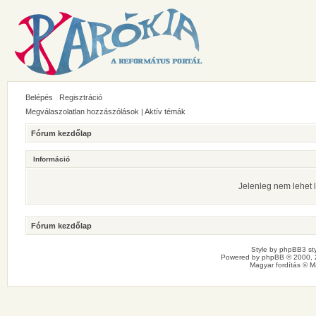
Belépés
Regisztráció
Megválaszolatlan hozzászólások
|
Aktív témák
Fórum kezdőlap
Információ
Jelenleg nem lehet l
Fórum kezdőlap
Style by
phpBB3 sty
Powered by
phpBB
© 2000, 
Magyar fordítás ©
M