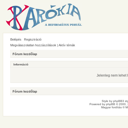
Belépés
Regisztráció
Megválaszolatlan hozzászólások
|
Aktív témák
Fórum kezdőlap
Információ
Jelenleg nem lehet l
Fórum kezdőlap
Style by
phpBB3 sty
Powered by
phpBB
© 2000, 
Magyar fordítás ©
M