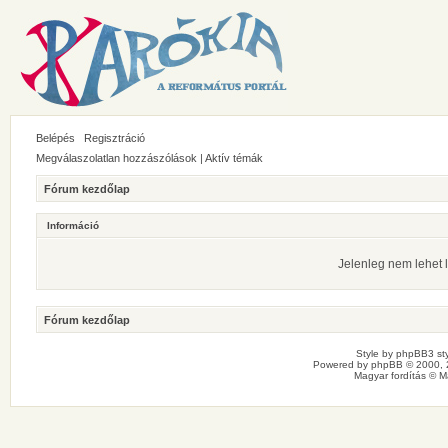
Belépés
Regisztráció
Megválaszolatlan hozzászólások
|
Aktív témák
Fórum kezdőlap
Információ
Jelenleg nem lehet l
Fórum kezdőlap
Style by
phpBB3 sty
Powered by
phpBB
© 2000, 
Magyar fordítás ©
M