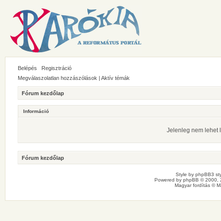
Belépés
Regisztráció
Megválaszolatlan hozzászólások
|
Aktív témák
Fórum kezdőlap
Információ
Jelenleg nem lehet l
Fórum kezdőlap
Style by
phpBB3 sty
Powered by
phpBB
© 2000, 
Magyar fordítás ©
M