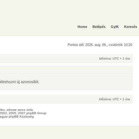
Home
Belépés
GyIK
Keresés
Pontos idő: 2026. aug. 06., csütörtök 10:20
Időzóna: UTC + 1 óra
étrehozni új azonosítót.
Időzóna: UTC + 1 óra
les
, zdrowe
serce
ziola
2002, 2005, 2007 phpBB Group
agyar phpBB Közösség