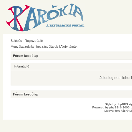
Belépés
Regisztráció
Megválaszolatlan hozzászólások
|
Aktív témák
Fórum kezdőlap
Információ
Jelenleg nem lehet l
Fórum kezdőlap
Style by
phpBB3 sty
Powered by
phpBB
© 2000, 
Magyar fordítás ©
M