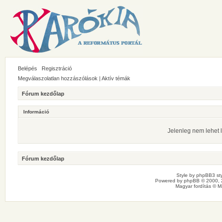
Belépés
Regisztráció
Megválaszolatlan hozzászólások
|
Aktív témák
Fórum kezdőlap
Információ
Jelenleg nem lehet l
Fórum kezdőlap
Style by
phpBB3 sty
Powered by
phpBB
© 2000, 
Magyar fordítás ©
M