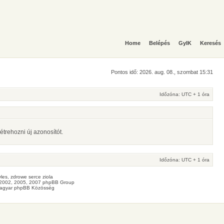
Home
Belépés
GyIK
Keresés
Pontos idő: 2026. aug. 08., szombat 15:31
Időzóna: UTC + 1 óra
étrehozni új azonosítót.
Időzóna: UTC + 1 óra
les
, zdrowe
serce
ziola
2002, 2005, 2007 phpBB Group
agyar phpBB Közösség