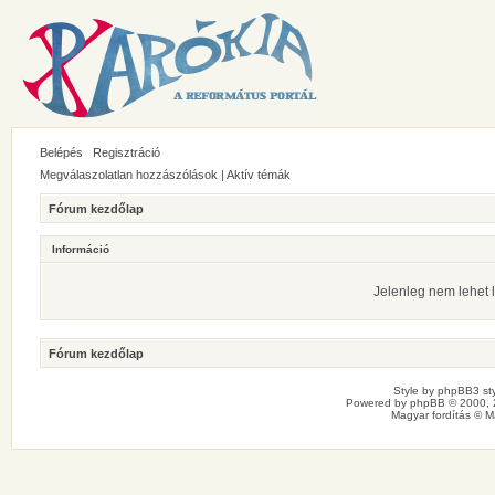
Belépés
Regisztráció
Megválaszolatlan hozzászólások
|
Aktív témák
Fórum kezdőlap
Információ
Jelenleg nem lehet l
Fórum kezdőlap
Style by
phpBB3 sty
Powered by
phpBB
© 2000, 
Magyar fordítás ©
M