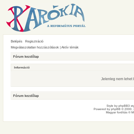
Belépés
Regisztráció
Megválaszolatlan hozzászólások
|
Aktív témák
Fórum kezdőlap
Információ
Jelenleg nem lehet l
Fórum kezdőlap
Style by
phpBB3 sty
Powered by
phpBB
© 2000, 
Magyar fordítás ©
M