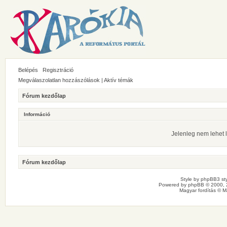
Belépés
Regisztráció
Megválaszolatlan hozzászólások
|
Aktív témák
Fórum kezdőlap
Információ
Jelenleg nem lehet l
Fórum kezdőlap
Style by
phpBB3 sty
Powered by
phpBB
© 2000, 
Magyar fordítás ©
M