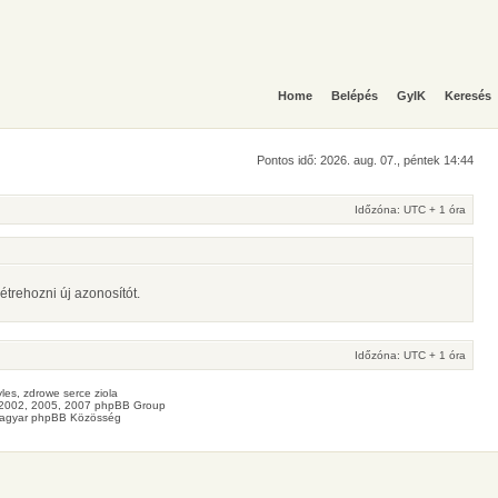
Home
Belépés
GyIK
Keresés
Pontos idő: 2026. aug. 07., péntek 14:44
Időzóna: UTC + 1 óra
étrehozni új azonosítót.
Időzóna: UTC + 1 óra
les
, zdrowe
serce
ziola
2002, 2005, 2007 phpBB Group
agyar phpBB Közösség