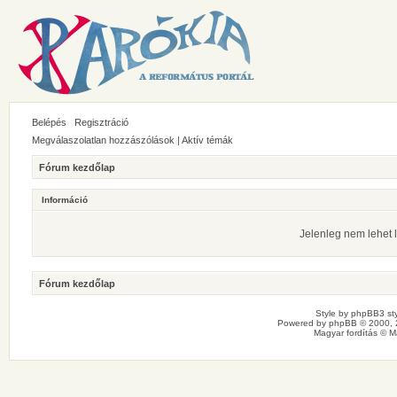
Belépés
Regisztráció
Megválaszolatlan hozzászólások
|
Aktív témák
Fórum kezdőlap
Információ
Jelenleg nem lehet l
Fórum kezdőlap
Style by
phpBB3 sty
Powered by
phpBB
© 2000, 
Magyar fordítás ©
M