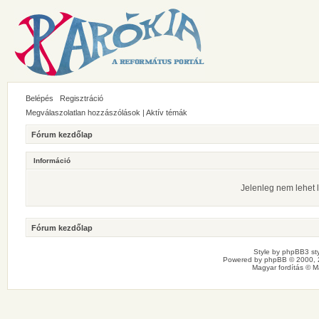
Belépés
Regisztráció
Megválaszolatlan hozzászólások
|
Aktív témák
Fórum kezdőlap
Információ
Jelenleg nem lehet l
Fórum kezdőlap
Style by
phpBB3 sty
Powered by
phpBB
© 2000, 
Magyar fordítás ©
M