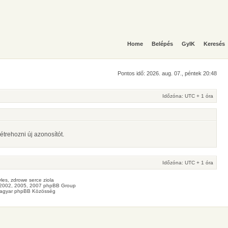
Home
Belépés
GyIK
Keresés
Pontos idő: 2026. aug. 07., péntek 20:48
Időzóna: UTC + 1 óra
étrehozni új azonosítót.
Időzóna: UTC + 1 óra
les
, zdrowe
serce
ziola
2002, 2005, 2007 phpBB Group
agyar phpBB Közösség