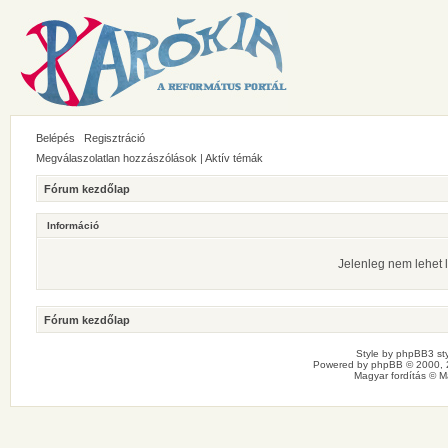
Belépés
Regisztráció
Megválaszolatlan hozzászólások
|
Aktív témák
Fórum kezdőlap
Információ
Jelenleg nem lehet l
Fórum kezdőlap
Style by
phpBB3 sty
Powered by
phpBB
© 2000, 
Magyar fordítás ©
M