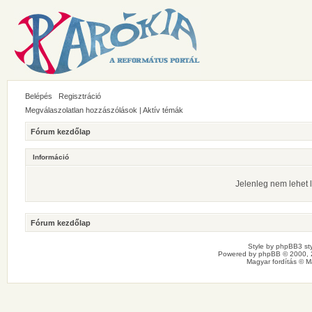
Belépés
Regisztráció
Megválaszolatlan hozzászólások
|
Aktív témák
Fórum kezdőlap
Információ
Jelenleg nem lehet l
Fórum kezdőlap
Style by
phpBB3 sty
Powered by
phpBB
© 2000, 
Magyar fordítás ©
M