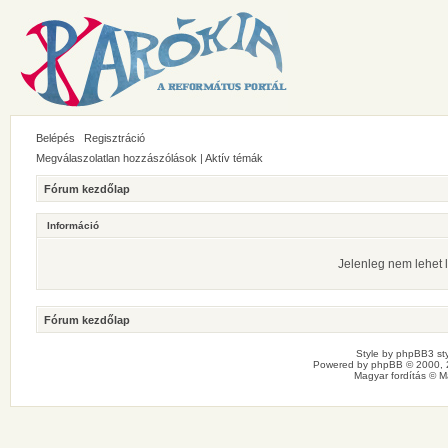
Belépés
Regisztráció
Megválaszolatlan hozzászólások
|
Aktív témák
Fórum kezdőlap
Információ
Jelenleg nem lehet l
Fórum kezdőlap
Style by
phpBB3 sty
Powered by
phpBB
© 2000, 
Magyar fordítás ©
M