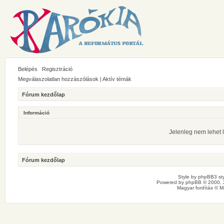
Belépés
Regisztráció
Megválaszolatlan hozzászólások
|
Aktív témák
Fórum kezdőlap
Információ
Jelenleg nem lehet l
Fórum kezdőlap
Style by
phpBB3 sty
Powered by
phpBB
© 2000, 
Magyar fordítás ©
M