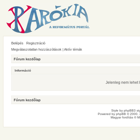
Belépés
Regisztráció
Megválaszolatlan hozzászólások
|
Aktív témák
Fórum kezdőlap
Információ
Jelenleg nem lehet l
Fórum kezdőlap
Style by
phpBB3 sty
Powered by
phpBB
© 2000, 
Magyar fordítás ©
M