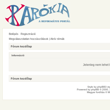
Belépés
Regisztráció
Megválaszolatlan hozzászólások
|
Aktív témák
Fórum kezdőlap
Információ
Jelenleg nem lehet l
Fórum kezdőlap
Style by
phpBB3 sty
Powered by
phpBB
© 2000, 
Magyar fordítás ©
M